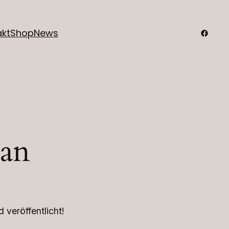
Faceb
akt
Shop
News
 an
 veröffentlicht!